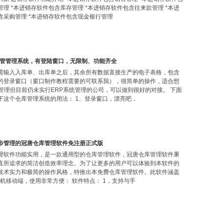
管理 *本进销存软件包含库存管理 *本进销存软件包含往来款管理 *本进
含采购管理 *本进销存软件包含现金银行管理
仓管管理系统，有登陆窗口，无限制、功能齐全
需输入入库单、出库单之后，其余所有数据直接生产的电子表格，包含
的登录窗口（窗口制作教程需要的可联系我），很简单的操作，适合想
统管理但目前仍未实行ERP系统管理的公司，可以做到很好的对接。 下面
下这个仓库管理系统的用法： 1、登录窗口，漂亮吧，
同步管理的冠唐仓库管理软件免注册正式版
理软件功能实用，是一款通用型的仓库管理软件，冠唐仓库管理软件秉
直所追求的简洁创造效率理念。为了让更多的用户可以体验到本软件的
技术实力和极简的操作风格，特推出本免费仓库管理软件。此软件涵盖
手机移动端，使用非常方便： 软件特点： 1，支持与手