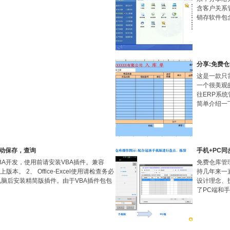
含客户关系
销存软件包
分享:免费
这是一款只
一个很美观
往ERP系
简单介绍一
动保存，查询
手机+PC
BA开发，使用前请安装VBA插件。兼容
免费仓库管
03以上版本。 2、 Office-Excel使用请检查务必
持几年来一
电脑后安装精简版插件。由于VBA插件包包
设计理念、
了PC端和