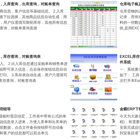
，入库查询，出库查询，对账单查询
仓库电子账
商信息，客户信息等基础信息。 2.入库
仓库货物的
接下拉选择，其他商品信息自动生成，用
记录，而有
新，用户仅需填写期初库存，其他所有信息
料的一些数
库查询，对账单查询直接
统,是用E
，库存查询，对账查询表
EXCEL库
件系统
入。 2.出入库信息通过采购单和销售单进
钮即可录入信息，点击保存按钮信息自动
一、系统要求
印。 3.库存表自动生成，用户只需填写
如下： 工具
，库存查询，对账查询表
次打开本Ex
明细等
金蝶ERP下
本模板时需启动宏，工作表中带有公式的单
今天为大家分
础信息录入进来，方便入库单和出库单的
程)，有需要
系统数据，点击文件备份按钮即可自动备
安装完成后(解
商和客户的信息都可以双击单元
到安装目录下覆