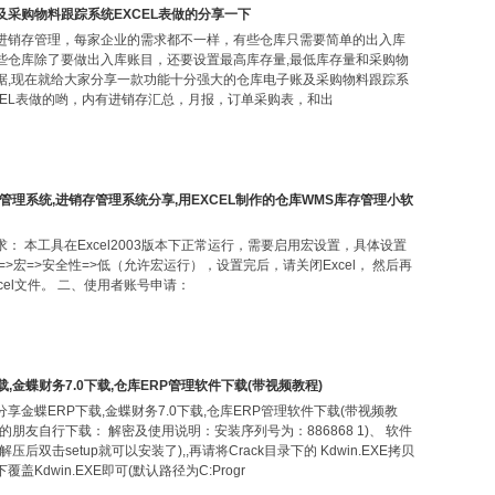
及采购物料跟踪系统EXCEL表做的分享一下
进销存管理，每家企业的需求都不一样，有些仓库只需要简单的出入库
些仓库除了要做出入库账目，还要设置最高库存量,最低库存量和采购物
据,现在就给大家分享一款功能十分强大的仓库电子账及采购物料跟踪系
XCEL表做的哟，内有进销存汇总，月报，订单采购表，和出
存管理系统,进销存管理系统分享,用EXCEL制作的仓库WMS库存管理小软
： 本工具在Excel2003版本下正常运行，需要启用宏设置，具体设置
=>宏=>安全性=>低（允许宏运行），设置完后，请关闭Excel， 然后再
cel文件。 二、使用者账号申请：
载,金蝶财务7.0下载,仓库ERP管理软件下载(带视频教程)
享金蝶ERP下载,金蝶财务7.0下载,仓库ERP管理软件下载(带视频教
的朋友自行下载： 解密及使用说明：安装序列号为：886868 1)、 软件
压后双击setup就可以安装了),,再请将Crack目录下的 Kdwin.EXE拷贝
盖Kdwin.EXE即可(默认路径为C:Progr