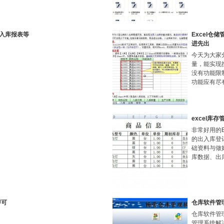
入库报表等
Excel仓
进先出
今天为大家分
量，能实现
没有功能限
功能应有尽
excel库
非常好用的
的出入库登
础资料与做
库数据、出
即可
仓库软件管
仓库软件管
管理系统解