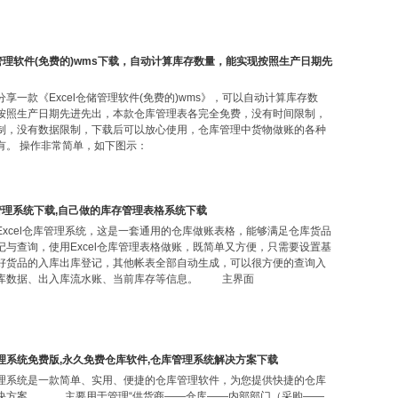
储管理软件(免费的)wms下载，自动计算库存数量，能实现按照生产日期先
享一款《Excel仓储管理软件(免费的)wms》，可以自动计算库存数
按照生产日期先进先出，本款仓库管理表各完全免费，没有时间限制，
制，没有数据限制，下载后可以放心使用，仓库管理中货物做账的各种
有。 操作非常简单，如下图示：
存管理系统下载,自己做的库存管理表格系统下载
Excel仓库管理系统，这是一套通用的仓库做账表格，能够满足仓库货品
记与查询，使用Excel仓库管理表格做账，既简单又方便，只需要设置基
好货品的入库出库登记，其他帐表全部自动生成，可以很方便的查询入
库数据、出入库流水账、当前库存等信息。 主界面
理系统免费版,永久免费仓库软件,仓库管理系统解决方案下载
理系统是一款简单、实用、便捷的仓库管理软件，为您提供快捷的仓库
决方案。 主要用于管理“供货商——仓库——内部部门（采购——