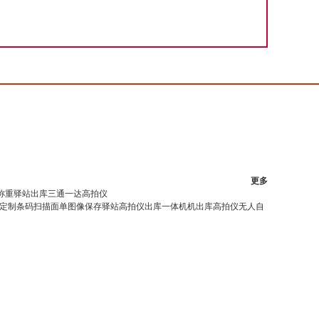
更多
称重驿站出库三通一达高拍仪
定制条码扫描面单图像保存驿站高拍仪出库一体机机出库高拍仪无人自