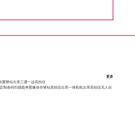
更多
称重驿站出库三通一达高拍仪
定制条码扫描面单图像保存驿站高拍仪出库一体机机出库高拍仪无人自