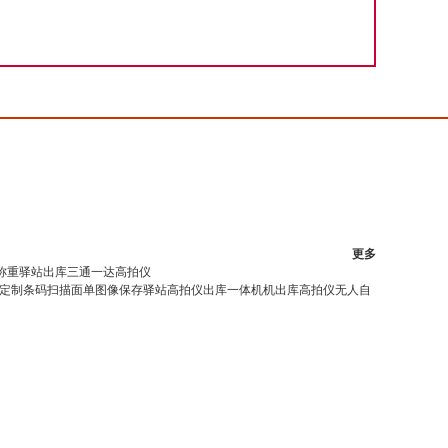
更多
称重驿站出库三通一达高拍仪
定制条码扫描面单图像保存驿站高拍仪出库一体机机出库高拍仪无人自