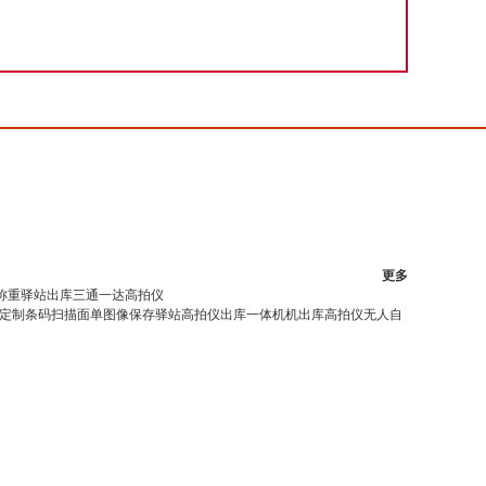
更多
称重驿站出库三通一达高拍仪
定制条码扫描面单图像保存驿站高拍仪出库一体机机出库高拍仪无人自