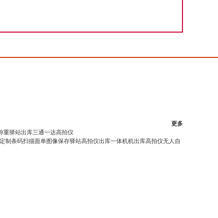
更多
称重驿站出库三通一达高拍仪
定制条码扫描面单图像保存驿站高拍仪出库一体机机出库高拍仪无人自