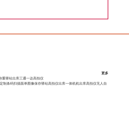
更多
称重驿站出库三通一达高拍仪
定制条码扫描面单图像保存驿站高拍仪出库一体机机出库高拍仪无人自