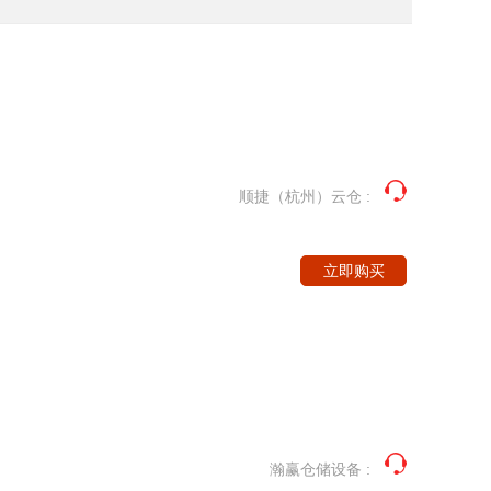
顺捷（杭州）云仓
:
立即购买
瀚赢仓储设备
: