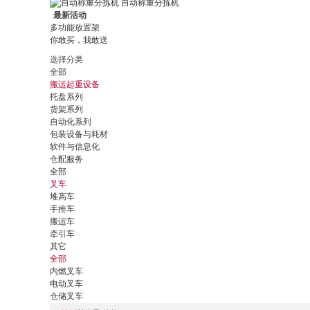
自动称重分拣机
最新活动
多功能放置架
你敢买，我敢送
选择分类
全部
搬运起重设备
托盘系列
货架系列
自动化系列
包装设备与耗材
软件与信息化
仓配服务
全部
叉车
堆高车
手推车
搬运车
牵引车
其它
全部
内燃叉车
电动叉车
仓储叉车