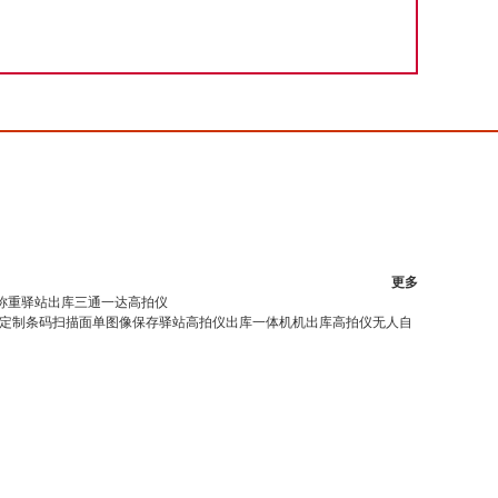
更多
称重驿站出库三通一达高拍仪
定制条码扫描面单图像保存驿站高拍仪出库一体机机出库高拍仪无人自