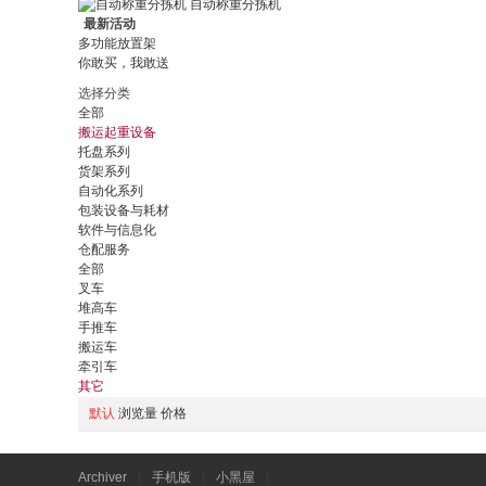
自动称重分拣机
最新活动
多功能放置架
你敢买，我敢送
选择分类
全部
搬运起重设备
托盘系列
货架系列
自动化系列
包装设备与耗材
软件与信息化
仓配服务
全部
叉车
堆高车
手推车
搬运车
牵引车
其它
默认
浏览量
价格
Archiver
|
手机版
|
小黑屋
|