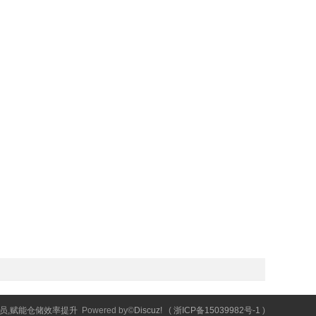
员,赋能仓储效率提升
Powered by©
Discuz!
(
浙ICP备15039982号-1
)