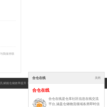
与我保持联
合仓在线
关闭
员,赋能仓储效率提升
Powered by©
Discuz!
(
浙ICP备15039982号-1
)
合仓在线
合仓在线是仓库社区信息在线交流
平台,涵盖仓储物流领域各类即时信